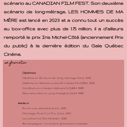
scénario au CANADIAN FILM FEST. Son deuxième
scénario de long-métrage, LES HOMMES DE MA
MÈRE est lancé en 2023 et a connu tout un succès
au box-office avec plus de 1.75 million, il a d’ailleurs
remporté le prix Iris Michel-Côté (anciennement Prix
du public) à la dernière édition du Gala Québec
Cinéma.
sa formation
Diplômes
Diplôme en Écriture de long métrage (L'inis 2013)
Maîtrise en littérature (profil création) (UQÀM, 2001)
Certificat en création littéraire (UQÀM, 1998)
Baccalauréat en psychologie (UdeM, 1996)
Ateliers
Écrire une websérie (L'inis, 2015)
Montage Final Cut Pro (L'inis 2015)
La présence (Pol Pelletier, 2014)
Accompagner un enfant gravement malade