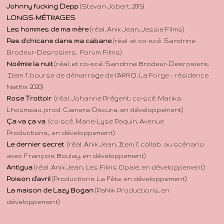
Johnny fucking Depp
(Stevan Jobert, 2015)
LONGS-MÉTRAGES
Les hommes de ma mère
(réal. Anik Jean, Jessie Films)
Pas d'chicane dans ma cabane
(réal. et co-scé. Sandrine
Brodeur-Desrosiers, Forum Films)
Noémie la nuit
(réal. et co-scé. Sandrine Brodeur-Desrosiers,
Item 7, bourse de démarrage de l’ARRQ, La Forge – résidence
Netflix 2020)
Rose Trottoir
(réal. Johanne Prégent; co-scé. Marika
Lhoumeau, prod. Camera Oscura, en développement)
Ça va ça va
(co-scé. Marie-Lyse Paquin, Avenue
Productions,, en développement)
Le dernier secret
(réal. Anik Jean, Item 7, collab. au scénario
avec François Boulay, en développement)
Antigua
(réal. Anik Jean, Les Films Opale, en développement)
Poison d'avril
(Productions La Fête, en
développement)
La maison de Lazy Bogan
(PaNik Productions, en
développement)