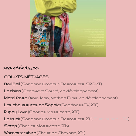
ses scénarios
COURTS-MÉTRAGES
Bail Bail
(Sandrine Brodeur-Desrosiers, SPORT)
Le chien
(Geneviève Sauvé,, en développement)
Motel Rose
(Anik Jean, Nathan Films, en développement)
Les chaussures de Sophie
(GoodnessTV, 2018)
Puppy Love
(Charles Massicotte, 2016)
Le truck
(Sandrine Brodeur-Desrosiers, 2015,
Distribution H264
)
Scrap
(Charles Massicotte, 2015)
Worcestershire
(Christine Chevarie, 2015)